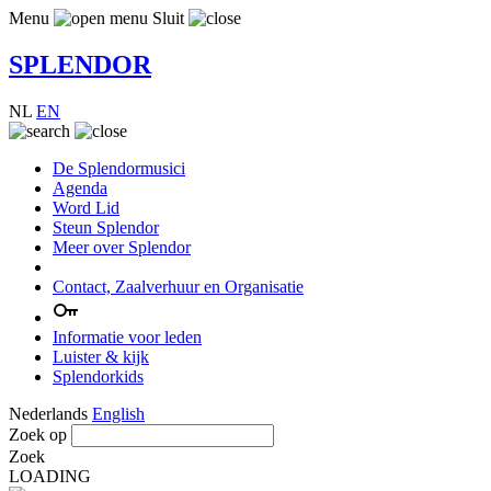
Menu
Sluit
SPLENDOR
NL
EN
De Splendormusici
Agenda
Word Lid
Steun Splendor
Meer over Splendor
Contact, Zaalverhuur en Organisatie
Informatie voor leden
Luister & kijk
Splendorkids
Nederlands
English
Zoek op
Zoek
LOADING